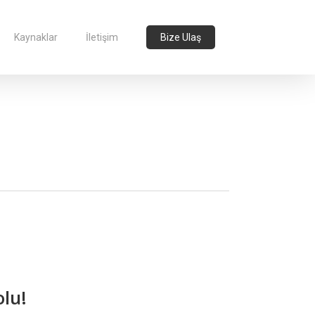
Kaynaklar
İletişim
Bize Ulaş
olu!