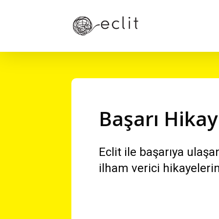
Skip
to
main
content
Başarı Hikay
Eclit ile başarıya ulaş
ilham verici hikayeleri