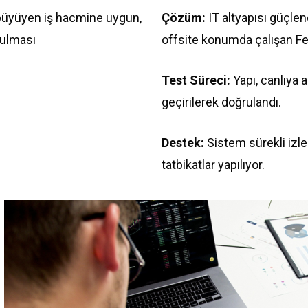
büyüyen iş hacmine uygun,
Çözüm:
IT altyapısı güçle
rulması
offsite konumda çalışan Fel
Test Süreci:
Yapı, canlıya 
geçirilerek doğrulandı.
Destek:
Sistem sürekli izlen
tatbikatlar yapılıyor.