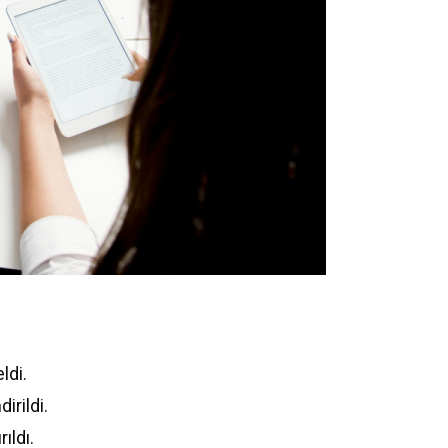
ldi.
irildi.
ıldı.