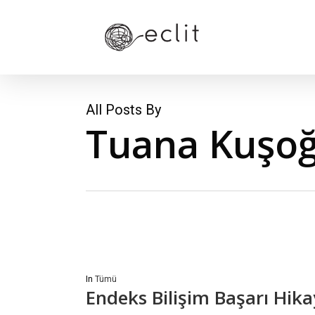
Skip
to
main
content
All Posts By
Tuana Kuşoğ
In
Tümü
Endeks Bilişim Başarı Hika