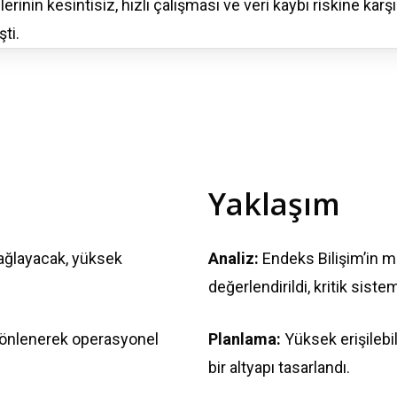
erinin kesintisiz, hızlı çalışması ve veri kaybı riskine karşı 
ti.
Yaklaşım
sağlayacak, yüksek
Analiz:
Endeks Bilişim’in me
değerlendirildi, kritik siste
n önlenerek operasyonel
Planlama:
Yüksek erişilebi
bir altyapı tasarlandı.