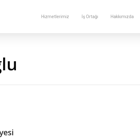
Hizmetlerimiz
İş Ortağı
Hakkımızda
lu
yesi