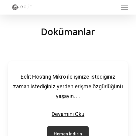
Menu
Skip
to
main
Dokümanlar
content
Eclit Hosting Mikro ile işinize istediğiniz
zaman istediğiniz yerden erişme özgürlüğünü
yaşayın.
...
Devamını Oku
Hemen İndirin