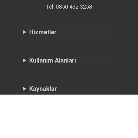
Tel: 0850 432 3258
Hizmetler
Kullanım Alanları
Kaynaklar
Eclit Kariyer
Çalışan Adayı Aydınlatma Metni
Kişisel Verilerin İşlenmesi