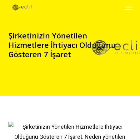
Menu
Skip
to
main
Şirketinizin Yönetilen
content
Hizmetlere İhtiyacı Olduğunu
Gösteren 7 İşaret