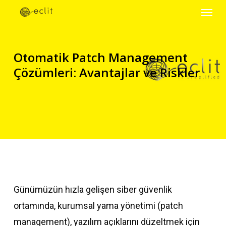
Menu
Skip
to
main
Otomatik Patch Management
content
Çözümleri: Avantajlar ve Riskler
Günümüzün hızla gelişen siber güvenlik
ortamında, kurumsal yama yönetimi (patch
management), yazılım açıklarını düzeltmek için