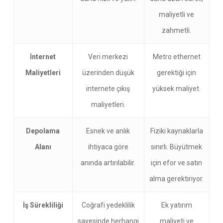
maliyetli ve
zahmetli.
İnternet
Veri merkezi
Metro ethernet
Maliyetleri
üzerinden düşük
gerektiği için
internete çıkış
yüksek maliyet.
maliyetleri.
Depolama
Esnek ve anlık
Fiziki kaynaklarla
Alanı
ihtiyaca göre
sınırlı. Büyütmek
anında artırılabilir.
için efor ve satın
alma gerektiriyor.
İş Sürekliliği
Coğrafi yedeklilik
Ek yatırım
sayesinde herhangi
maliyeti ve