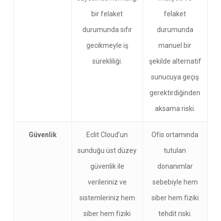
bir felaket
felaket
durumunda sıfır
durumunda
gecikmeyle iş
manuel bir
sürekliliği.
şekilde alternatif
sunucuya geçiş
gerektirdiğinden
aksama riski.
Güvenlik
Eclit Cloud’un
Ofis ortamında
sunduğu üst düzey
tutulan
güvenlik ile
donanımlar
verileriniz ve
sebebiyle hem
sistemleriniz hem
siber hem fiziki
siber hem fiziki
tehdit riski.