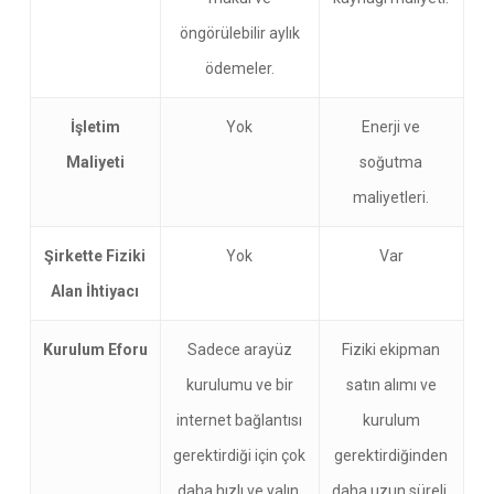
öngörülebilir aylık
ödemeler.
İşletim
Yok
Enerji ve
Maliyeti
soğutma
maliyetleri.
Şirkette Fiziki
Yok
Var
Alan İhtiyacı
Kurulum Eforu
Sadece arayüz
Fiziki ekipman
kurulumu ve bir
satın alımı ve
internet bağlantısı
kurulum
gerektirdiği için çok
gerektirdiğinden
daha hızlı ve yalın.
daha uzun süreli,