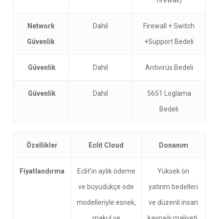
firewall)
Network
Dahil
Firewall + Switch
Güvenlik
+Support Bedeli
Güvenlik
Dahil
Antivirüs Bedeli
Güvenlik
Dahil
5651 Loglama
Bedeli
Özellikler
Eclit Cloud
Donanım
Fiyatlandırma
Eclit’in aylık ödeme
Yüksek ön
ve büyüdükçe öde
yatırım bedelleri
modelleriyle esnek,
ve düzenli insan
makul ve
kaynağı maliyeti.