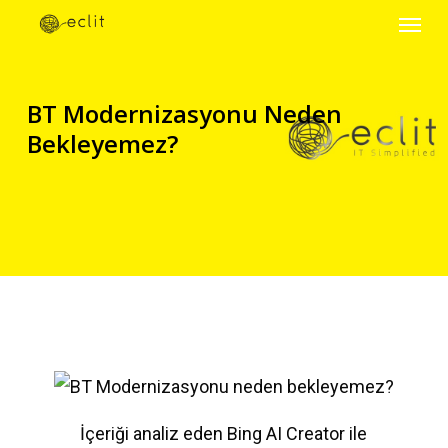
Menu
Skip
to
main
BT Modernizasyonu Neden
content
Bekleyemez?
İçeriği analiz eden Bing AI Creator ile