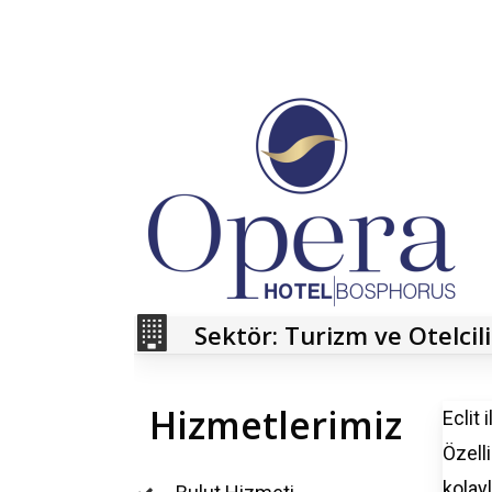
Sektör: Turizm ve Otelcil
Hizmetlerimiz
Eclit
i
Özelli
kolay