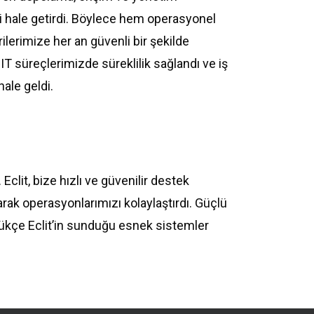
li hale getirdi. Böylece hem operasyonel
lerimize her an güvenli bir şekilde
 IT süreçlerimizde süreklilik sağlandı ve iş
ale geldi.
. Eclit, bize
hızlı
ve
güvenilir
destek
arak
operasyonlarımızı
kolaylaştırdı
. Güçlü
ükçe
Eclit’in
sunduğu
esnek
sistemler