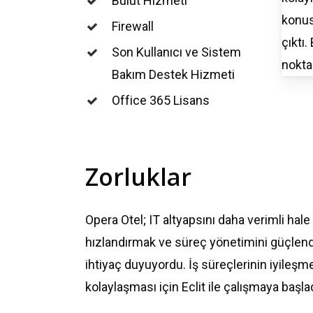
Bulut Hizmeti
konu
Firewall
çıktı
.
Son Kullanıcı ve Sistem
nokta
Bakım Destek Hizmeti
Office 365 Lisans
Zorluklar
Opera Otel; IT
altyapsını
daha verimli hale 
hızlandırmak ve süreç yönetimini güçle
ihtiyaç duyuyordu. İş süreçlerinin iyileşm
kolaylaşması için Eclit ile çalışmaya başlad