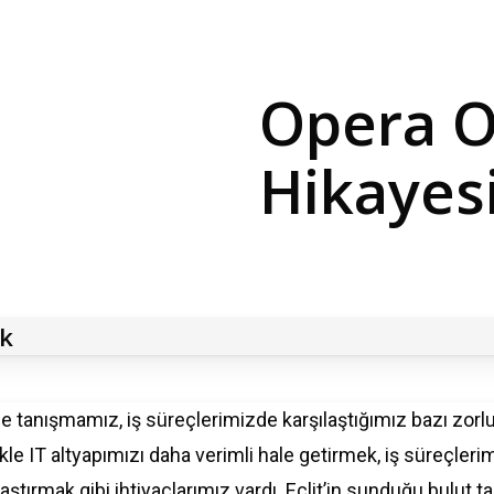
Opera
O
Hikayes
ik
le
tanışmamız
,
iş
süreçlerimizde
karşılaştığımız
bazı
zorlu
kle
IT
altyapımızı
daha
verimli
hale
getirmek
,
iş
süreçlerim
laştırmak
gibi
ihtiyaçlarımız
vardı
.
Eclit’in
sunduğu
bulut
ta