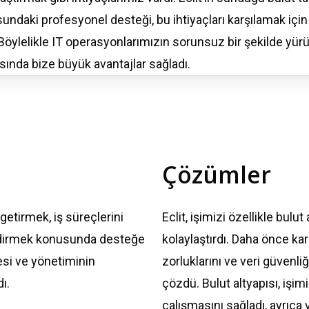
sundaki
profesyonel
desteği
,
bu
ihtiyaçları
karşılamak
için
Böylelikle
IT
operasyonlarımızın
sorunsuz
bir
şekilde
yür
sında
bize
büyük
avantajlar
sağladı
.
Çözümler
getirmek, iş süreçlerini
Eclit, işimizi özellikle bul
ndirmek konusunda desteğe
kolaylaştırdı. Daha önce kar
esi ve yönetiminin
zorluklarını ve veri güvenli
ı.
çözdü. Bulut altyapısı, işimi
çalışmasını sağladı, ayrıca