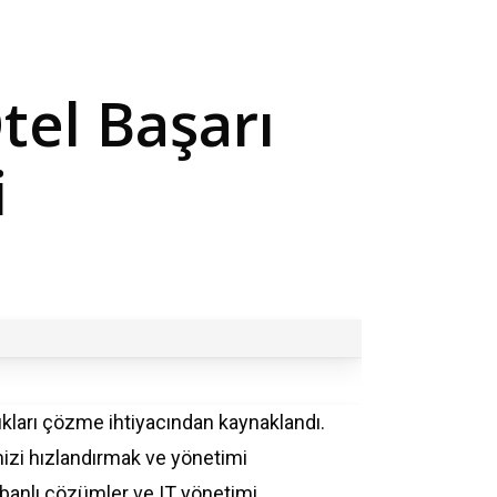
tel
Başarı
i
kları
çözme
ihtiyacından
kaynaklandı
.
izi
hızlandırmak
ve
yönetimi
banlı
çözümler
ve
IT
yönetimi