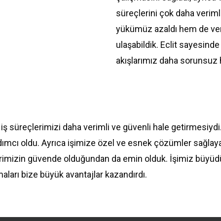
süreçlerini çok daha verim
yükümüz azaldı hem de veri
ulaşabildik. Eclit sayesinde
akışlarımız daha sorunsuz h
,
iş
süreçlerimizi
daha
verimli
ve
güvenli
hale
getirmesiydi
dımcı
oldu
.
Ayrıca
işimize
özel
ve
esnek
çözümler
sağlay
rimizin
güvende
olduğundan
da
emin
olduk
.
İşimiz
büyüd
maları
bize
büyük
avantajlar
kazandırdı
.