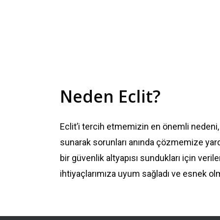
Neden
Eclit?
Eclit’i
tercih
etmemizin
en
önemli
nedeni
sunarak
sorunları
anında
çözmemize
yar
bir
güvenlik
altyapısı
sundukları
için
verile
ihtiyaçlarımıza
uyum
sağladı
ve
esnek
ol