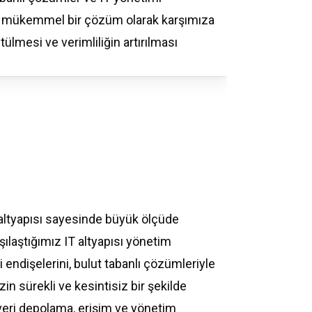
mükemmel
bir
çözüm
olarak
karşımıza
ütülmesi
ve
verimliliğin
artırılması
ut altyapısı sayesinde büyük ölçüde
şılaştığımız IT altyapısı yönetim
ği endişelerini, bulut tabanlı çözümleriyle
zin sürekli ve kesintisiz bir şekilde
 veri depolama, erişim ve yönetim