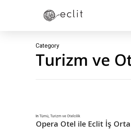
Skip
to
main
content
Category
Turizm ve Ot
In
Tümü
,
Turizm ve Otelcilik
Opera Otel ile Eclit İş Ort