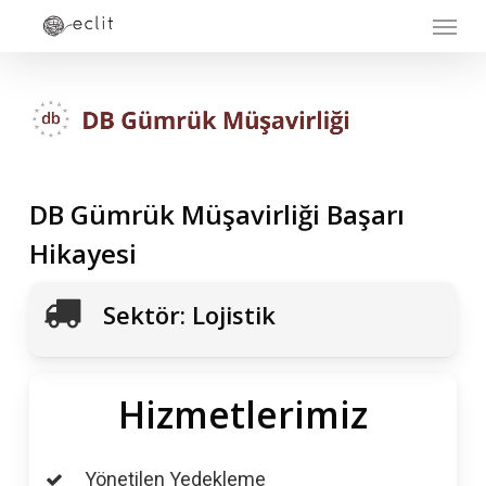
Menu
Skip
to
main
content
DB
Gümrük
Müşavirliği
Başarı
Hikayesi
Sektör: Lojistik
Hizmetlerimiz
Yönetilen Yedekleme