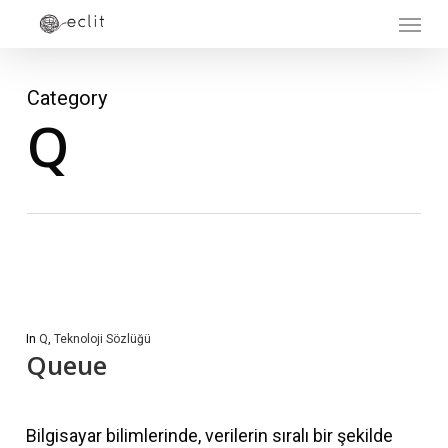
Menu
Skip
to
main
Category
content
Q
In
Q
,
Teknoloji Sözlüğü
Queue
Bilgisayar bilimlerinde, verilerin sıralı bir şekilde