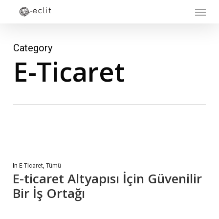
Menu
Skip
to
main
Category
content
E-Ticaret
In
E-Ticaret
,
Tümü
E-ticaret Altyapısı İçin Güvenilir
Bir İş Ortağı