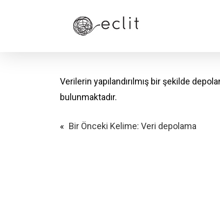
Skip
to
main
content
Verilerin yapılandırılmış bir şekilde depolan
bulunmaktadır.
«
Bir Önceki Kelime:
Veri depolama