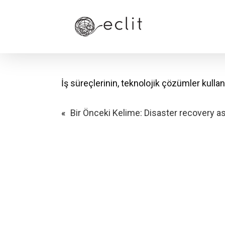
Skip
to
main
content
İş süreçlerinin, teknolojik çözümler kullanı
«
Bir Önceki Kelime:
Disaster recovery as