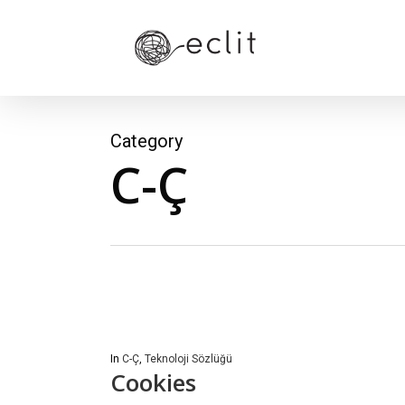
Skip
to
main
content
Category
C-Ç
In
C-Ç
,
Teknoloji Sözlüğü
Cookies