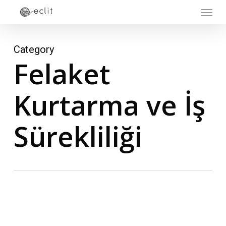
Menu
Skip
to
main
Category
content
Felaket
Kurtarma ve İş
Sürekliliği